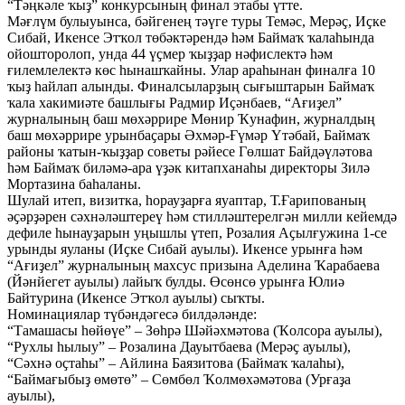
“Тәңкәле ҡыҙ” конкурсының финал этабы үтте.
Мәғлүм булыуынса, бәйгенең тәүге туры Темәс, Мерәҫ, Иҫке
Сибай, Икенсе Этҡол төбәктәрендә һәм Баймаҡ ҡалаһында
ойошторолоп, унда 44 үҫмер ҡыҙҙар нәфислектә һәм
ғилемлелектә көс һынашҡайны. Улар араһынан финалға 10
ҡыҙ һайлап алынды. Финалсыларҙың сығыштарын Баймаҡ
ҡала хакимиәте башлығы Радмир Иҫәнбаев, “Ағиҙел”
журналының баш мөхәррире Мөнир Ҡунафин, журналдың
баш мөхәррире урынбаҫары Әхмәр-Ғүмәр Үтәбай, Баймаҡ
районы ҡатын-ҡыҙҙар советы рәйесе Гөлшат Байдәүләтова
һәм Баймаҡ биләмә-ара үҙәк китапханаһы директоры Зилә
Мортазина баһаланы.
Шулай итеп, визитка, һорауҙарға яуаптар, Т.Ғарипованың
әҫәрҙәрен сәхнәләштереү һәм стилләштерелгән милли кейемдә
дефиле һынауҙарын уңышлы үтеп, Розалия Аҫылғужина 1-се
урынды яуланы (Иҫке Сибай ауылы). Икенсе урынға һәм
“Ағиҙел” журналының махсус призына Аделина Ҡарабаева
(Йәнйегет ауылы) лайыҡ булды. Өсөнсө урынға Юлиә
Байтурина (Икенсе Этҡол ауылы) сыҡты.
Номинациялар түбәндәгесә билдәләнде:
“Тамашасы һөйөүе” – Зөһрә Шәйәхмәтова (Ҡолсора ауылы),
“Рухлы һылыу” – Розалина Дауытбаева (Мерәҫ ауылы),
“Сәхнә оҫтаһы” – Айлина Баязитова (Баймаҡ ҡалаһы),
“Баймағыбыҙ өмөтө” – Сөмбөл Ҡолмөхәмәтова (Урғаҙа
ауылы),