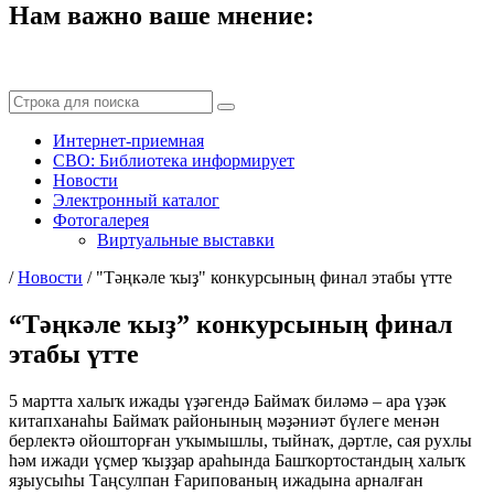
Нам важно ваше мнение:
Интернет-приемная
СВО: Библиотека информирует
Новости
Электронный каталог
Фотогалерея
Виртуальные выставки
/
Новости
/
"Тәңкәле ҡыҙ" конкурсының финал этабы үтте
“Тәңкәле ҡыҙ” конкурсының финал
этабы үтте
5 мартта халыҡ ижады үҙәгендә Баймаҡ биләмә – ара үҙәк
китапханаһы Баймаҡ районының мәҙәниәт бүлеге менән
берлектә ойошторған уҡымышлы, тыйнаҡ, дәртле, сая рухлы
һәм ижади үҫмер ҡыҙҙар араһында Башҡортостандың халыҡ
яҙыусыһы Таңсулпан Ғарипованың ижадына арналған