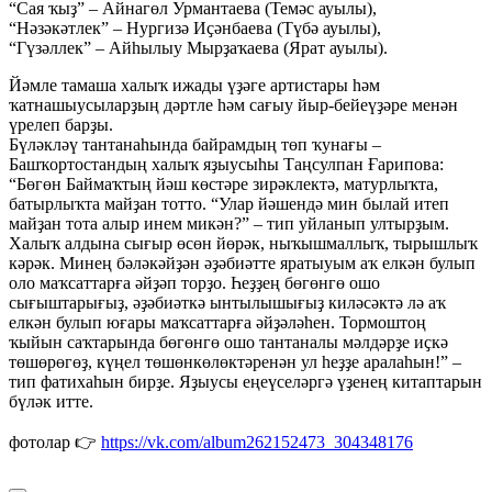
“Сая ҡыҙ” – Айнагөл Урмантаева (Темәс ауылы),
“Нәзәкәтлек” – Нургизә Иҫәнбаева (Түбә ауылы),
“Гүзәллек” – Айһылыу Мырҙаҡаева (Ярат ауылы).
Йәмле тамаша халыҡ ижады үҙәге артистары һәм
ҡатнашыусыларҙың дәртле һәм сағыу йыр-бейеүҙәре менән
үрелеп барҙы.
Бүләкләү тантанаһында байрамдың төп ҡунағы –
Башҡортостандың халыҡ яҙыусыһы Таңсулпан Ғарипова:
“Бөгөн Баймаҡтың йәш көстәре зирәклектә, матурлыҡта,
батырлыҡта майҙан тотто. “Улар йәшендә мин былай итеп
майҙан тота алыр инем микән?” – тип уйланып ултырҙым.
Халыҡ алдына сығыр өсөн йөрәк, ныҡышмаллыҡ, тырышлыҡ
кәрәк. Минең бәләкәйҙән әҙәбиәтте яратыуым аҡ елкән булып
оло маҡсаттарға әйҙәп торҙо. Һеҙҙең бөгөнгө ошо
сығыштарығыҙ, әҙәбиәткә ынтылышығыҙ киләсәктә лә аҡ
елкән булып юғары маҡсаттарға әйҙәләһен. Тормоштоң
ҡыйын саҡтарында бөгөнгө ошо тантаналы мәлдәрҙе иҫкә
төшөрөгөҙ, күңел төшөнкөлөктәренән ул һеҙҙе аралаһын!” –
тип фатихаһын бирҙе. Яҙыусы еңеүселәргә үҙенең китаптарын
бүләк итте.
фотолар 👉
https://vk.com/album262152473_304348176