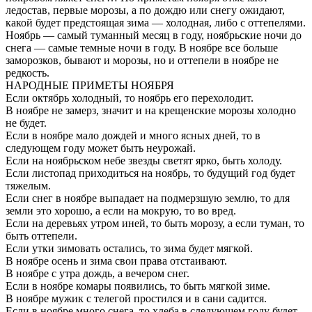
ледостав, первые морозы, а по дождю или снегу ожидают,
какой будет предстоящая зима — холодная, либо с оттепелями.
Ноябрь — самый туманный месяц в году, ноябрьские ночи до
снега — самые темные ночи в году. В ноябре все больше
заморозков, бывают и морозы, но и оттепели в ноябре не
редкость.
НАРОДНЫЕ ПРИМЕТЫ НОЯБРЯ
Если октябрь холодный, то ноябрь его перехолодит.
В ноябре не замерз, значит и на крещенские морозы холодно
не будет.
Если в ноябре мало дождей и много ясных дней, то в
следующем году может быть неурожай.
Если на ноябрьском небе звезды светят ярко, быть холоду.
Если листопад приходиться на ноябрь, то будущий год будет
тяжелым.
Если снег в ноябре выпадает на подмерзшую землю, то для
земли это хорошо, а если на мокрую, то во вред.
Если на деревьях утром иней, то быть морозу, а если туман, то
быть оттепели.
Если утки зимовать остались, то зима будет мягкой.
В ноябре осень и зима свои права отстаивают.
В ноябре с утра дождь, а вечером снег.
Если в ноябре комары появились, то быть мягкой зиме.
В ноябре мужик с телегой простился и в сани садится.
Если в ноябре много снега, то хлеба в следующем году будет