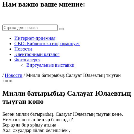
Нам важно ваше мнение:
Интернет-приемная
СВО: Библиотека информирует
Новости
Электронный каталог
Фотогалерея
Виртуальные выставки
/
Новости
/
Милли батырыбыҙ Салауат Юлаевтың тыуған
көнө
Милли батырыбыҙ Салауат Юлаевтың
тыуған көнө
Бөгөн милли батырыбыҙ, Салауат Юлаевтың тыуған көнө.
Нимә юғалттың һин яр башында ?
Бер аҙ ял бир ярһыу атыңа .
Хәл -әхүәлдәр яйлап белешәйек ,