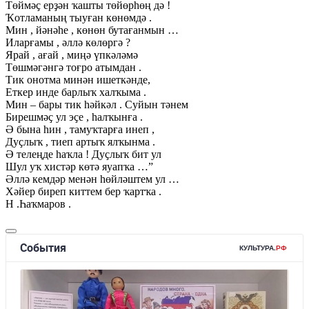
Төймәҫ ерҙән ҡашты төйөрһөң дә !
Ҡотламаның тыуған көнөмдә .
Мин , йәнәһе , көнөн бутағанмын …
Иларғамы , әллә көлөргә ?
Ярай , ағай , миңә үпкәләмә
Төшмәгәнгә тоғро атымдан .
Тик онотма минән ишеткәнде,
Еткер инде барлыҡ халҡыма .
Мин – бары тик һәйкәл . Суйын тәнем
Бирешмәҫ ул эҫе , һалҡынға .
Ә бына һин , тамуҡтарға инеп ,
Дуҫлыҡ , тиеп артыҡ ялҡынма .
Ә телеңде һаҡла ! Дуҫлыҡ бит ул
Шул уҡ хистәр көтә яуапҡа …”
Әллә кемдәр менән һөйләштем ул …
Хәйер биреп киттем бер ҡартҡа .
Н .Һаҡмаров .