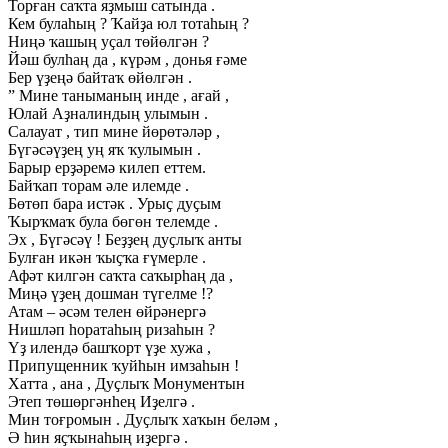
Торған саҡта яҙмыш сатында .
Кем булаһың ? Ҡайҙа юл тотаһың ?
Ниңә ҡашың уҫал төйөлгән ?
Йәш булһаң да , күрәм , донья ғәме
Бер үҙеңә байтаҡ өйөлгән .
” Мине таныманың инде , ағай ,
Юлай Аҙналиндың улымын .
Салауат , тип мине йөрөтәләр ,
Бүгәсәүҙең уң яҡ ҡулымын .
Барыр ерҙәремә килеп еттем.
Байҡап торам әле илемде .
Бөтөп бара истәк . Урыҫ дуҫым
Ҡырҡмаҡ була бөгөн телемде .
Эх , Бүгәсәү ! Беҙҙең дуҫлыҡ анты
Булған икән ҡыҫҡа ғүмерле .
Афәт килгән саҡта саҡырһаң да ,
Миңә үҙең дошман түгелме !?
Атам – әсәм телен өйрәнергә
Нишләп һоратаһың ризаһын ?
Үҙ илендә башҡорт үҙе хужа ,
Припущенник ҡуйһын имзаһын !
Хатта , ана , Дуҫлыҡ Монументын
Этеп төшөргәнһең Иҙелгә .
Мин тоғромын . Дуҫлыҡ хаҡын беләм ,
Ә һин яҫҡынаһың иҙергә .