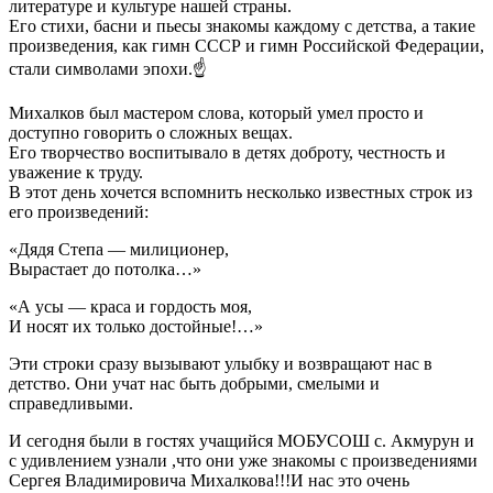
литературе и культуре нашей страны.
Его стихи, басни и пьесы знакомы каждому с детства, а такие
произведения, как гимн СССР и гимн Российской Федерации,
стали символами эпохи.☝️
Михалков был мастером слова, который умел просто и
доступно говорить о сложных вещах.
Его творчество воспитывало в детях доброту, честность и
уважение к труду.
В этот день хочется вспомнить несколько известных строк из
его произведений:
«Дядя Степа — милиционер,
Вырастает до потолка…»
«А усы — краса и гордость моя,
И носят их только достойные!…»
Эти строки сразу вызывают улыбку и возвращают нас в
детство. Они учат нас быть добрыми, смелыми и
справедливыми.
И сегодня были в гостях учащийся МОБУСОШ с. Акмурун и
с удивлением узнали ,что они уже знакомы с произведениями
Сергея Владимировича Михалкова!!!И нас это очень