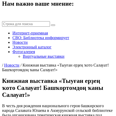
Нам важно ваше мнение:
Интернет-приемная
СВО: Библиотека информирует
Новости
Электронный каталог
Фотогалерея
Виртуальные выставки
/
Новости
/
Книжная выставка «Тыуған ерҙең ҡото Салауат!
Башҡортомдоң ҡаны Салауат!»
Книжная выставка «Тыуған ерҙең
ҡото Салауат! Башҡортомдоң ҡаны
Салауат!»
В честь дня рождения национального героя башкирского
народа Салавата Юлаева в Акмурунской сельской библиотеке
была организована тематическая книжная выставка под