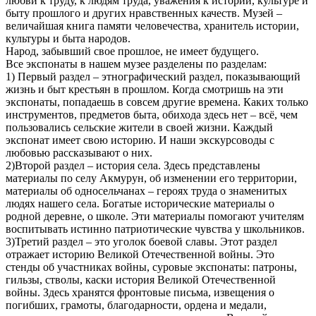
любви к труду, к людям труда, уважения к истории, культуре и
быту прошлого и других нравственных качеств. Музей –
величайшая книга памяти человечества, хранитель истории,
культуры и быта народов.
Народ, забывший свое прошлое, не имеет будущего.
Все экспонаты в нашем музее разделены по разделам:
1) Первый раздел – этнографический раздел, показывающий
жизнь и быт крестьян в прошлом. Когда смотришь на эти
экспонаты, попадаешь в совсем другие времена. Каких только
инструментов, предметов быта, обихода здесь нет – всё, чем
пользовались сельские жители в своей жизни. Каждый
экспонат имеет свою историю. И наши экскурсоводы с
любовью рассказывают о них.
2)Bторой раздел – история села. Здесь представлены
материалы по селу Акмурун, об изменении его территории,
материалы об односельчанах – героях труда о знаменитых
людях нашего села. Богатые исторические материалы о
родной деревне, о школе. Эти материалы помогают учителям
воспитывать истинно патриотические чувства у школьников.
3)Третий раздел – это уголок боевой славы. Этот раздел
отражает историю Великой Отечественной войны. Это
стенды об участниках войны, суровые экспонаты: патроны,
гильзы, стволы, каски история Великой Отечественной
войны. Здесь хранятся фронтовые письма, извещения о
погибших, грамоты, благодарности, ордена и медали,