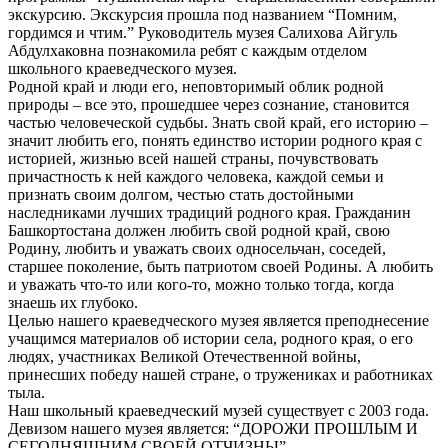
экскурсию. Экскурсия прошла под названием “Помним,
гордимся и чтим.” Руководитель музея Салихова Айгуль
Абдулхаковна познакомила ребят с каждым отделом
школьного краеведческого музея.
Родной край и люди его, неповторимый облик родной
природы – все это, прошедшее через сознание, становится
частью человеческой судьбы. Знать свой край, его историю –
значит любить его, понять единство истории родного края с
историей, жизнью всей нашей страны, почувствовать
причастность к ней каждого человека, каждой семьи и
признать своим долгом, честью стать достойными
наследниками лучших традиций родного края. Гражданин
Башкортостана должен любить свой родной край, свою
Родину, любить и уважать своих односельчан, соседей,
старшее поколение, быть патриотом своей Родины. А любить
и уважать что-то или кого-то, можно только тогда, когда
знаешь их глубоко.
Целью нашего краеведческого музея является преподнесение
учащимся материалов об истории села, родного края, о его
людях, участниках Великой Отечественной войны,
принесших победу нашей стране, о тружениках и работниках
тыла.
Наш школьный краеведческий музей существует с 2003 года.
Девизом нашего музея является: “ДОРОЖИ ПРОШЛЫМ И
СЕГОДНЯШНИМ СВОЕЙ ОТЧИЗНЫ”.