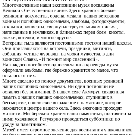
Многочисленные наши экспозиции музея посвящены
Великой Отечественной войне. Здесь хранятся боевые
реликвии: документы, ордена, медали, наших ветеранов
войны и погибших односельчан, альбомы, фотодокументы,
открытки, конверты, свернутые треугольником письма,
написанные в землянках, в блиндажах перед боем, кисеты,
ложки, котелки, и многое другое.
Ветераны тыла являются постоянными гостями нашей школы.
Они приглашаются на встречи, праздники, митинги,
собрания, устные журналы, на уроки мужества, в дни
воинской Славы, «И помнит мир спасенный».
На каждого погибшего односельчанина краеведы музея
оформили альбомы, где бережно хранится то малое, что
осталось от них.
Много сделано по поиску документов, военных реликвий
наших погибших односельчан. Ни один погибший не
оставлен без внимания. В нашем селе Акмурун священная
память о наших павших односельчанах, ступивших в
бессмертие, нашло свое выражение в памятнике, которое
находятся в центре нашего села. Здесь ежегодно проходят
митинги. Мы бережно храним наши памятники, постоянно за
ними ухаживаем. Регулярно проводиться субботники по
уходу за памятником.
Музей имеет огромное значение для воспитания у школьников