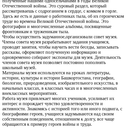
полученные нашими односельчанами в годы Великой
Отечественной войны. Это суровый раздел, который
рассматриваешь с содроганием в сердце, с комком в горле.
Здесь же есть и данные о работниках тыла, об их героическом
труде во времена Великой Отечественной войны. Это
фотографии и многочисленные альбомы, посвященные
фронтовикам и труженикам тыла.
Чтобы осуществить задуманное,организовали совет музея.
Члены совета музея разрабатывают задания учащимся,
проводят занятия, чтобы научить вести беседы, записывать
рассказы, оформляют полученную информацию и
одновременно собирают экспонаты для музея. Деятельность
членов совета музея позволяет постоянно пополнять
школьный музей.
Материалы музея используются на уроках литературы,
истории, культуры и истории Башкортостана, географии,
биологии, природоведения, изобразительного искусства, в
начальных классах, в классных часах и в многочисленных
внеклассных мероприятиях.
Работа музея привлекает многих учеников, усиливает их
интерес и порождает чувство удовлетворенности и
активности. Знакомясь с историей того или иного подвига, с
биографиями героев, учащиеся задумываются над своим
собственным поведением, отношением к долгу, все чаще
обращаются к примеру героев войны и труда.