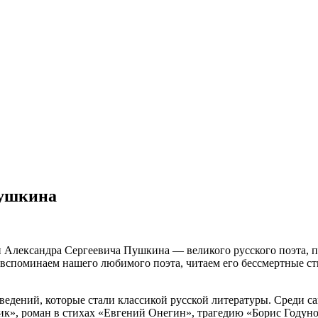
Пушкина
и Александра Сергеевича Пушкина — великого русского поэта, п
 вспоминаем нашего любимого поэта, читаем его бессмертные сти
едений, которые стали классикой русской литературы. Среди с
к», роман в стихах «Евгений Онегин», трагедию «Борис Годуно