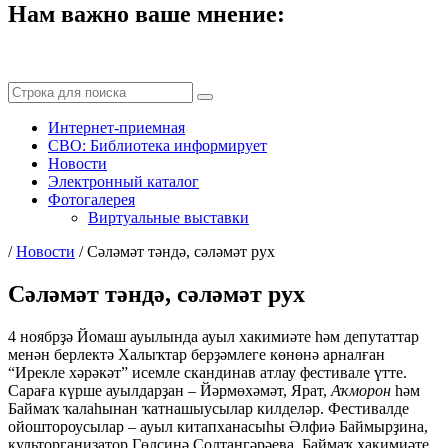
Нам важно ваше мнение:
Интернет-приемная
СВО: Библиотека информирует
Новости
Электронный каталог
Фотогалерея
Виртуальные выставки
/
Новости
/
Сәләмәт тәндә, сәләмәт рух
Сәләмәт тәндә, сәләмәт рух
4 ноябрҙә Йомаш ауылында ауыл хакимиәте һәм депутаттар
менән берлектә Халыҡтар берҙәмлеге көнөнә арналған
“Ирекле хәрәкәт” исемле скандинав атлау фестивале үтте.
Сараға күрше ауылдарҙан – Йәрмөхәмәт, Ярат,
Аҡморон
һәм
Баймаҡ ҡалаһынан ҡатнашыусылар килделәр. Фестивалде
ойоштороусылар – ауыл китапханасыһы Әлфиә Баймырҙина,
культорганизатор Гөлсинә Солтангәрәева, Баймаҡ хакимиәте