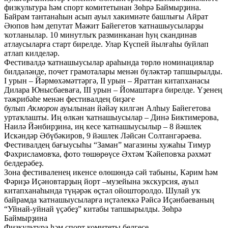
физкультура һәм спорт комитетынан Зөһрә Баймырҙина.
Байрам тантанаһын асып ауыл хакимиәте башлығы Айрат
Әюпов һәм депутат Мәжит Байегетов ҡатнашыусыларҙы
ҡотланылар. 10 минутлыҡ разминканан һуң скандинав
атлаусыларға старт бирелде. Улар Күспей йылғаһы буйлап
атлап килделәр.
Фестивалдә ҡатнашыусылар араһында төрлө номинациялар
билдәләнде, почет грамоталары менән бүләктәр тапшырылды.
I урын – Йәрмөхәмәттәргә, II урын – Яраттан китапханасы
Дилара Юнысбаеваға, III урын – Йомаштарға бирелде. Үҙенең
тәжрибәһе менән фестивалдең биҙәге
булып
Аҡморон
ауылынан йәйәү килгән Алһыу Байегетова
уртаҡлашты. Иң өлкән ҡатнашыусылар – Динә Биктимерова,
Наилә Йәнбирҙина, иң кесе ҡатнашыусылыр – 8 йәшлек
Искәндәр Әбүбәкиров, 9 йәшлек Ләйсән Солтангәрәева.
Фестивалдең бағыусыһы “Заман” магазины хужаһы Тимур
Фәхрисламовҡа, фото төшөрөүсе Әхтәм Ҡәйеповҡа рәхмәт
белдерәбеҙ.
Зона фестиваленең икенсе өлөшөндә сәй табыны, Кәрим һәм
Фәриҙә Иҫәновтарҙың йорт –музейына экскурсия, ауыл
китапханаһында түңәрәк өҫтәл ойошторолдо. Шулай уҡ
байрамда ҡатнашыусыларға иҫтәлеккә Рәйсә Иҫәнбаеваның
“Уйнай-уйнай үҫәбеҙ” китабы тапшырылды. Зөһрә
Баймырҙина
Физкультура һәм спорт комитеты белгесе