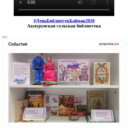
#ДҽньБиблиотҽкБаймак2020
Акмурунская сҽльская библиотҽка