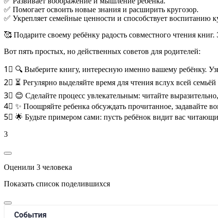
✅ Развивает воображение и мышление ребёнка.
✅ Помогает освоить новые знания и расширить кругозор.
✅ Укрепляет семейные ценности и способствует воспитанию к
🥰 Подарите своему ребёнку радость совместного чтения книг
Вот пять простых, но действенных советов для родителей:
1⃣ 🔍 Выберите книгу, интересную именно вашему ребёнку. Узн
2⃣ ⏳ Регулярно выделяйте время для чтения вслух всей семьёй
3⃣ 😊 Сделайте процесс увлекательным: читайте выразительно
4⃣ ✨ Поощряйте ребенка обсуждать прочитанное, задавайте во
5⃣ 🌟 Будьте примером сами: пусть ребёнок видит вас читающ
3
Оценили 3 человека
Показать список поделившихся