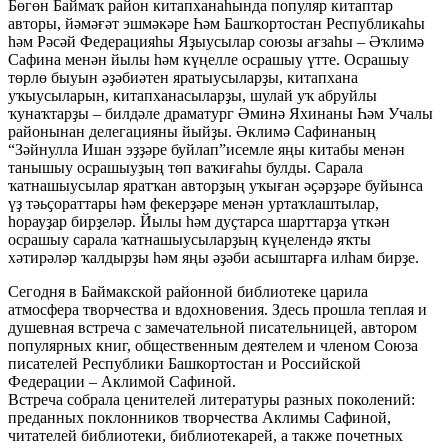
Бөгөн Баймаҡ район китапханаһында популяр китаптар
авторы, йәмәғәт эшмәкәре Һәм Башҡортостан Республикаһы
һәм Рәсәй Федерацияһы Яҙыусылар союзы ағзаһы – Әҡлимә
Сафина менән йылы һәм күңелле осрашыу үтте. Осрашыу
төрлө быуын әҙәбиәтен яратыусыларҙы, китапхана
уҡыусыларын, китапханасыларҙы, шулай уҡ абруйлы
ҡунаҡтарҙы – билдәле драматург Әминә Яхинаны Һәм Учалы
районынан делегацияны йыйҙы. Әклимә Сафинаның
“Зәйнулла Ишан эҙҙәре буйлап”исемле яңы китабы менән
танышыу осрашыуҙың төп ваҡиғаһы булды. Сарала
ҡатнашыусылар яратҡан авторҙың уҡыған әҫәрҙәре буйынса
үҙ тәьҫораттары һәм фекерҙәре менән уртаҡлаштылар,
һорауҙар бирҙеләр. Йылы һәм дуҫтарса шарттарҙа үткән
осрашыу сарала ҡатнашыусыларҙың күңелендә яҡты
хәтирәләр ҡалдырҙы һәм яңы әҙәби асыштарға илһам бирҙе.
Сегодня в Баймакской районной библиотеке царила
атмосфера творчества и вдохновения. Здесь прошла теплая и
душевная встреча с замечательной писательницей, автором
популярных книг, общественным деятелем и членом Союза
писателей Республики Башкортостан и Российской
Федерации – Аклимой Сафиной.
Встреча собрала ценителей литературы разных поколений:
преданных поклонников творчества Аклимы Сафиной,
читателей библиотеки, библиотекарей, а также почетных