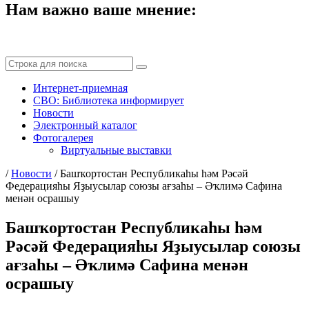
Нам важно ваше мнение:
Интернет-приемная
СВО: Библиотека информирует
Новости
Электронный каталог
Фотогалерея
Виртуальные выставки
/
Новости
/
Башҡортостан Республикаһы һәм Рәсәй
Федерацияһы Яҙыусылар союзы ағзаһы – Әҡлимә Сафина
менән осрашыу
Башҡортостан Республикаһы һәм
Рәсәй Федерацияһы Яҙыусылар союзы
ағзаһы – Әҡлимә Сафина менән
осрашыу