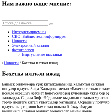
Нам важно ваше мнение:
Интернет-приемная
СВО: Библиотека информирует
Новости
Электронный каталог
Фотогалерея
Виртуальные выставки
/
Новости
/
Бәхеткә илткән ижад
Бәхеткә илткән ижад
Баймаҡ биләмә-ара үҙәк китапханаһында халыҡтан сыҡҡан
популяр яҙыусы Зифа Ҡадырова менән «Бәхеткә илткән ижад»
исемле осрашыу әҙәбиәт һөйөүселәрҙең күңелендә яҡты бер эҙ
ҡалдырҙы. Сарала Зифа Әбделвәле ҡыҙының ижадын үҙ иткән
төрлө йәштәге китап уҡыусылар ҡатнашты. Осрашыу популяр
яҙыусының тормош һәм ижад юлына байҡау яһауҙан
башланып, артабан әҙәбиәт һөйөүселәр менән йәнле