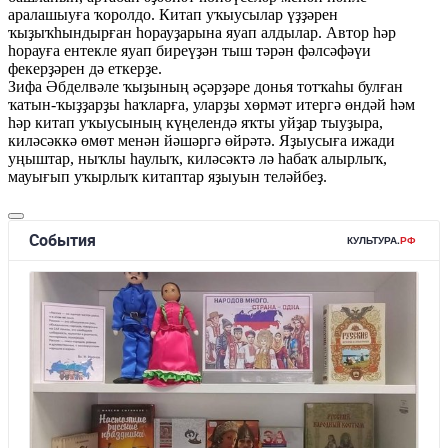
аралашыуға ҡоролдо. Китап уҡыусылар үҙҙәрен
ҡыҙыҡһындырған һорауҙарына яуап алдылар. Автор һәр
һорауға ентекле яуап биреүҙән тыш тәрән фәлсәфәүи
фекерҙәрен дә еткерҙе.
Зифа Әбделвәле ҡыҙының әҫәрҙәре донья тотҡаһы булған
ҡатын-ҡыҙҙарҙы һаҡларға, уларҙы хөрмәт итергә өндәй һәм
һәр китап уҡыусының күңелендә яҡты уйҙар тыуҙыра,
киләсәккә өмөт менән йәшәргә өйрәтә. Яҙыусыға ижади
уңыштар, ныҡлы һаулыҡ, киләсәктә лә һабаҡ алырлыҡ,
мауығып уҡырлыҡ китаптар яҙыуын теләйбеҙ.