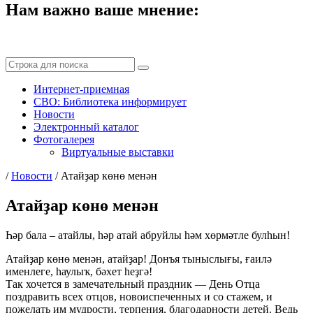
Нам важно ваше мнение:
Интернет-приемная
СВО: Библиотека информирует
Новости
Электронный каталог
Фотогалерея
Виртуальные выставки
/
Новости
/
Атайҙар көнө менән
Атайҙар көнө менән
Һәр бала – атайлы, һәр атай абруйлы һәм хөрмәтле булһын!
Атайҙар көнө менән, атайҙар! Донъя тыныслығы, ғаилә
именлеге, һаулыҡ, бәхет һеҙгә!
Так хочется в замечательный праздник — День Отца
поздравить всех отцов, новоиспеченных и со стажем, и
пожелать им мудрости, терпения, благодарности детей. Ведь