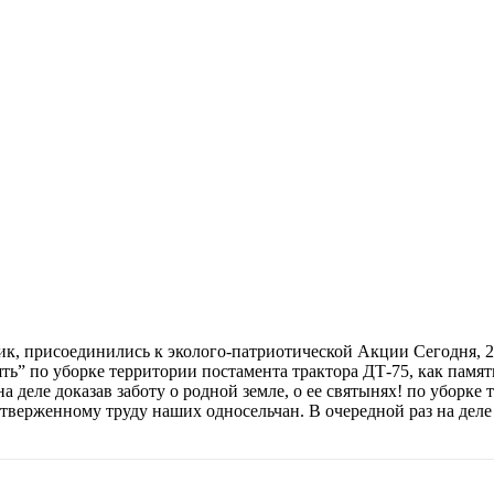
ик, присоединились к эколого-патриотической Акции Сегодня, 
ь” по уборке территории постамента трактора ДТ-75, как памя
 деле доказав заботу о родной земле, о ее святынях! по уборке
верженному труду наших односельчан. В очередной раз на деле д