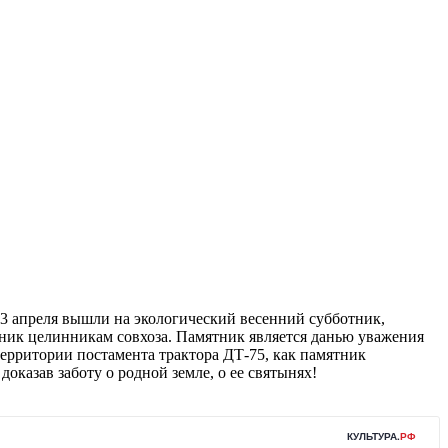
23 апреля вышли на экологический весенний субботник,
тник целинникам совхоза. Памятник является данью уважения
 территории постамента трактора ДТ-75, как памятник
оказав заботу о родной земле, о ее святынях!