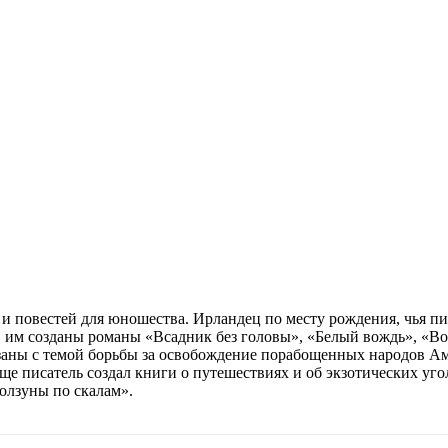
повестей для юношества. Ирландец по месту рождения, чья писа
гг. им созданы романы «Всадник без головы», «Белый вождь», «
заны с темой борьбы за освобождение порабощенных народов Ам
е писатель создал книги о путешествиях и об экзотических уг
олзуны по скалам».