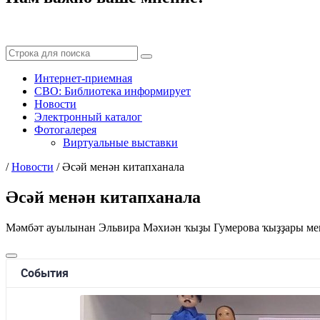
Интернет-приемная
СВО: Библиотека информирует
Новости
Электронный каталог
Фотогалерея
Виртуальные выставки
/
Новости
/
Әсәй менән китапханала
Әсәй менән китапханала
Мәмбәт ауылынан Эльвира Мәхиән ҡыҙы Гумерова ҡыҙҙары мен