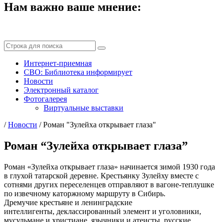
Нам важно ваше мнение:
Интернет-приемная
СВО: Библиотека информирует
Новости
Электронный каталог
Фотогалерея
Виртуальные выставки
/
Новости
/
Роман "Зулейха открывает глаза"
Роман “Зулейха открывает глаза”
Роман «Зулейха открывает глаза» начинается зимой 1930 года
в глухой татарской деревне. Крестьянку Зулейху вместе с
сотнями других переселенцев отправляют в вагоне-теплушке
по извечному каторжному маршруту в Сибирь.
Дремучие крестьяне и ленинградские
интеллигенты, деклассированный элемент и уголовники,
мусульмане и христиане, язычники и атеисты, русские,