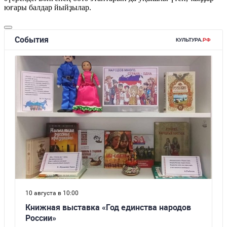
юғары балдар йыйҙылар.