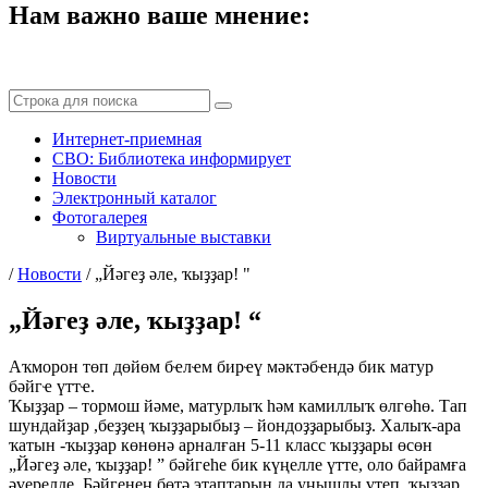
Нам важно ваше мнение:
Интернет-приемная
СВО: Библиотека информирует
Новости
Электронный каталог
Фотогалерея
Виртуальные выставки
/
Новости
/
„Йәгеҙ әле, ҡыҙҙар! "
„Йәгеҙ әле, ҡыҙҙар! “
Аҡморон төп дөйөм бҽлҽм бирҽү мәктәбҽндә бик матур
бәйгҽ үттҽ.
Ҡыҙҙар – тормош йәме, матурлыҡ һәм камиллыҡ өлгөһө. Тап
шундайҙар ,беҙҙең ҡыҙҙарыбыҙ – йондоҙҙарыбыҙ. Халыҡ-ара
ҡатын -ҡыҙҙар көнөнә арналған 5-11 класс ҡыҙҙары өсөн
„Йәгеҙ әле, ҡыҙҙар! ” бәйгеһе бик күңелле үтте, оло байрамға
әүерелде. Бәйгенең бөтә этаптарын да уңышлы үтеп, ҡыҙҙар