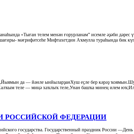
наһында «Тыған телем менән ғорурланам” исемле әҙәби дәрес ү
ағиры- мәғрифәтсеһе Мифтахетдин Аҡмулла тураһында бик күп 
ыямын да — йәнле ынйыларҙанХуш еҫле бер кәрәҙ ҡоямын.Шуға 
..Халҡым теле — миңә хаҡлыҡ теле,Унан башҡа минең илем юҡ;Иле
ИИ РОССИЙСКОЙ ФЕДЕРАЦИИ
сийского государства. Государственный праздник России —День 