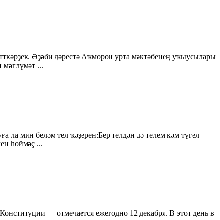
тткәрҙек. Әҙәби дәрестә Аҡморон урта мәктәбенең уҡыусылары
мәғлүмәт ...
ла мин беләм тел ҡәҙерен:Бер телдән дә телем кәм түгел —
н hөймәҫ ...
Конституции — отмечается ежегодно 12 декабря. В этот день в