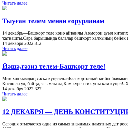
Читать далее
Тыуған телем менән ғорурланам
14 декабрь—Башҡорт теле көнө айҡанлы Аҡморон ауыл китапха
ҡатнашты.Сара барышында балалар башҡорт халҡының бөйөк ш
14 декабря 2022
312
Читать далее
Йәшә,ғәзиз телем-Башҡорт теле!
Мин халҡымдың сәскә күңеленәнБал ҡортондай ынйы йыямын,Й
Көслө лә ул, бай ҙа, яғымлы ла,Кәм күрер тик уны кәм күңел!
14 декабря 2022
327
Читать далее
12 ДЕКАБРЯ — ДЕНЬ КОНСТИТУЦ
Сегодня отмечается одна из самых значимых памятных дат рос